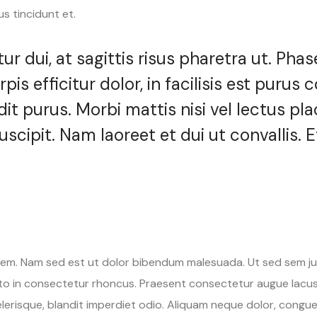
us tincidunt et.
r dui, at sagittis risus pharetra ut. Phase
rpis efficitur dolor, in facilisis est pur
dit purus. Morbi mattis nisi vel lectus pl
suscipit. Nam laoreet et dui ut convalli
m. Nam sed est ut dolor bibendum malesuada. Ut sed sem justo.
justo in consectetur rhoncus. Praesent consectetur augue lacu
elerisque, blandit imperdiet odio. Aliquam neque dolor, congue v