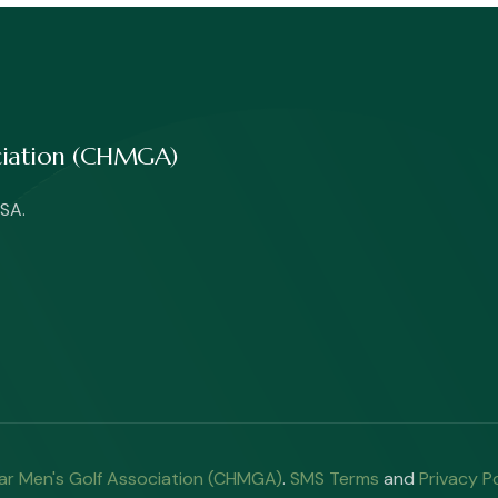
ociation (CHMGA)
SA.
ar Men's Golf Association (CHMGA)
.
SMS Terms
and
Privacy P