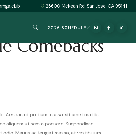
hmga.club
23600 McKean Rd, San Jose, CA 95141
2026 SCHEDULE
ble Comebacks
o. Aenean ut pretium massa, sit amet mattis
onec aliquam ut sem a posuere. Suspendisse
ut odio. Mauris ac feugiat massa, at vestibulum