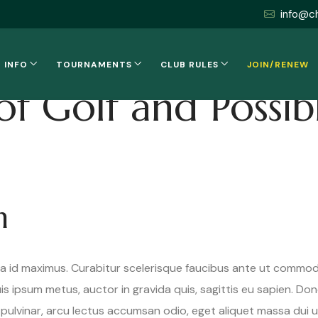
info@c
 INFO
TOURNAMENTS
CLUB RULES
JOIN/RENEW
of Golf and Possi
m
la id maximus. Curabitur scelerisque faucibus ante ut commod
is ipsum metus, auctor in gravida quis, sagittis eu sapien. D
nt pulvinar, arcu lectus accumsan odio, eget aliquet massa dui 